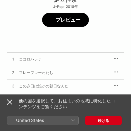
J-Pop · 2018年
プレビュー
1
ココロハレテ
2
フレーフレーわたし
3
この夕日は誰かの朝日なんだ
4
チェンジっ!
他の国を選択して、お住まいの地域に特化したコ
ンテンツをご覧ください
5
ミライステップ
United States
続ける
6
私今あなたに恋をしています